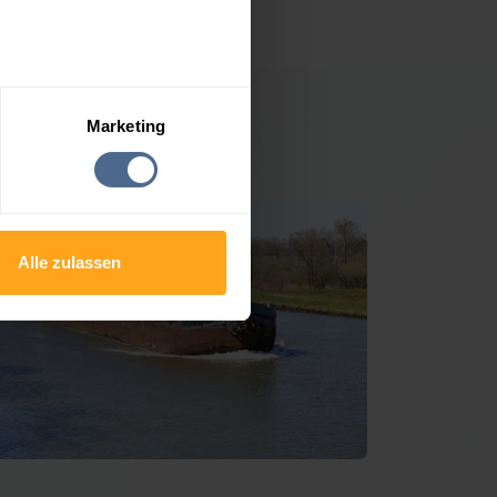
Marketing
rg im Mürztal
Alle zulassen