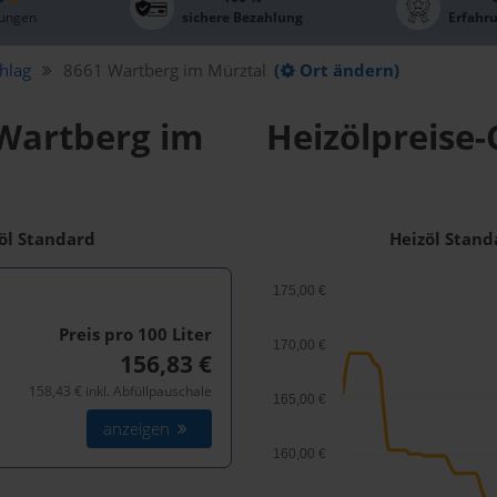
ungen
sichere Bezahlung
Erfahr
hlag
8661 Wartberg im Mürztal
(
Ort ändern)
 Wartberg im
Heizölpreise-
zöl Standard
Heizöl Stand
175,00 €
Preis pro 100
Liter
170,00 €
156,83 €
158,43 € inkl. Abfüllpauschale
165,00 €
anzeigen
160,00 €