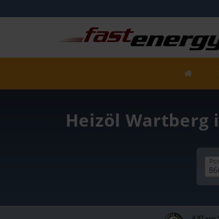
Heizöl Wartberg 
Pos
4,97 von