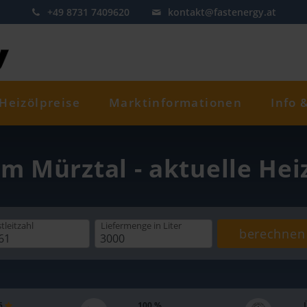
+49 8731 7409620
kontakt@fastenergy.at
Heizölpreise
Marktinformationen
Info 
im Mürztal - aktuelle Hei
tleitzahl
Liefermenge
in Liter
berechnen
 5
100 %