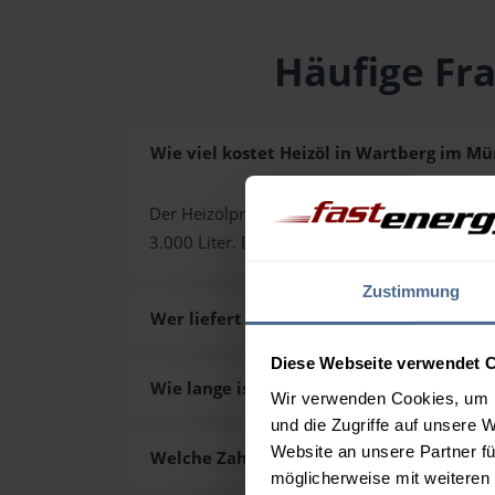
Häufige Fra
Wie viel kostet Heizöl in Wartberg im Mür
Der Heizölpreis in Wartberg im Mürztal (PLZ 8
3.000 Liter. Den exakten Preis für Ihre Wun
Zustimmung
Wer liefert das Heizöl in Wartberg im Mü
Diese Webseite verwendet 
Wie lange ist die Lieferzeit des Heizöls 
Wir verwenden Cookies, um I
und die Zugriffe auf unsere 
Website an unsere Partner fü
Welche Zahlungsarten gibt es?
möglicherweise mit weiteren