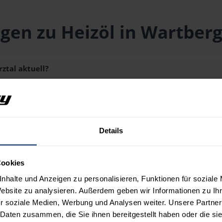
gen zu Heizöl in Wartber
ztal aktuell?
661) liegt aktuell bei
158,43 € / 100 Liter
inklusive Lieferung u
schmenge erhalten Sie über unseren
Preisrechner
.
Details
rztal aus?
Cookies
in Wartberg im Mürztal?
nhalte und Anzeigen zu personalisieren, Funktionen für soziale
Website zu analysieren. Außerdem geben wir Informationen zu I
r soziale Medien, Werbung und Analysen weiter. Unsere Partner
 Daten zusammen, die Sie ihnen bereitgestellt haben oder die s