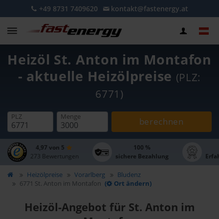
+49 8731 7409620
kontakt@fastenergy.at
Heizöl St. Anton im Montafon
- aktuelle Heizölpreise
(PLZ:
6771)
PLZ
Menge
berechnen
4,97 von 5
100 %
273 Bewertungen
sichere Bezahlung
Erfa
Heizölpreise
Vorarlberg
Bludenz
6771 St. Anton im Montafon
(
Ort ändern)
Heizöl-Angebot für St. Anton im