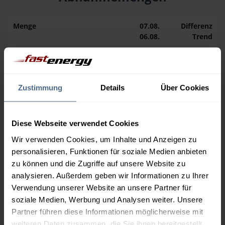
Menge
07.08.
Differenz
06.08.
Trend
1.000 Liter
163,50 €
0,00 €
163,50 €
Zustimmung
Details
Über Cookies
2.000 Liter
156,75 €
0,00 €
156,75 €
3.000 Liter
154,90 €
0,00 €
Diese Webseite verwendet Cookies
154,90 €
Wir verwenden Cookies, um Inhalte und Anzeigen zu
personalisieren, Funktionen für soziale Medien anbieten
5.000 Liter
153,18 €
0,00 €
zu können und die Zugriffe auf unsere Website zu
153,18 €
analysieren. Außerdem geben wir Informationen zu Ihrer
Preise für Heizöl in Standardqualität nach Ö-Norm C 1109 in € / 100
Verwendung unserer Website an unsere Partner für
Liter inkl. MwSt. und Lieferung bei einer Lieferstelle.
soziale Medien, Werbung und Analysen weiter. Unsere
Partner führen diese Informationen möglicherweise mit
weiteren Daten zusammen, die Sie ihnen bereitgestellt