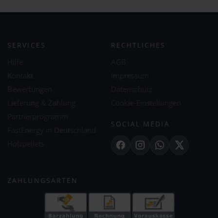
SERVICES
RECHTLICHES
Hilfe
AGB
Kontakt
Impressum
Bewertungen
Datenschutz
Lieferung & Zahlung
Cookie-Einstellungen
Partnerprogramm
SOCIAL MEDIA
FastEnergy in Deutschland
Holzpellets
Facebook
Instagram
WhatsApp
X
ZAHLUNGSARTEN