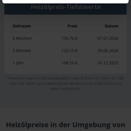
Heizölpreis-Tiefstwerte
Zeitraum
Preis
Datum
4 Wochen
135,70 €
07.07.2026
3 Monate
132,10 €
29.06.2026
1 Jahr
108,10 €
16.12.2025
Preise für Heizöl in Standardqualität nach Ö-Norm C 1109 in € / 100
Liter inkl. MwSt. und Lieferung bei Abnahme von 3.000 Litern und
einer Lieferstelle.
Heizölpreise in der Umgebung von